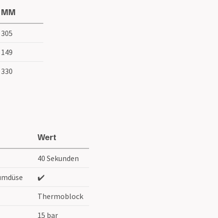
MM
305
149
330
Wert
40 Sekunden
umdüse
✔️
Thermoblock
15 bar