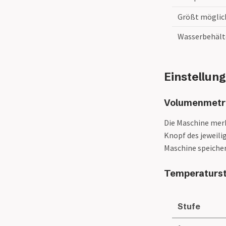
Orang-Utan Espresso
Salimbene Caffetteria
Größt möglic
Tantris Espresso No. 2
Wasserbehält
Einstellun
Volumenmetr
Die Maschine merk
Knopf des jeweili
Maschine speicher
Temperaturs
Stufe