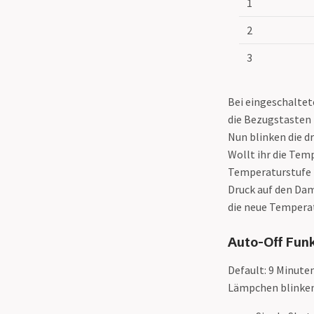
1
2
3
Bei eingeschaltet
die Bezugstasten 
Nun blinken die d
Wollt ihr die Tem
Temperaturstufe 2
Druck auf den Dam
die neue Temperat
Auto-Off Fun
Default: 9 Minute
Lämpchen blinken