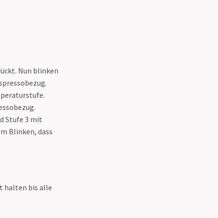
ückt. Nun blinken
Espressobezug.
mperaturstufe.
ressobezug.
d Stufe 3 mit
m Blinken, dass
 halten bis alle