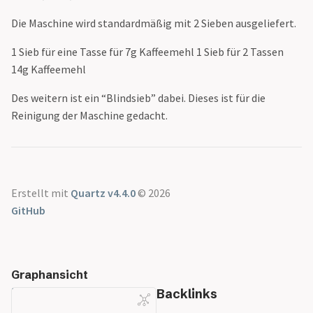
Siebträger Übersicht
Gran Aroma
Die Maschine wird standardmäßig mit 2 Sieben ausgeliefert.
Cyle Roasters
Lübeck - Triple
1 Sieb für eine Tasse für 7g Kaffeemehl 1 Sieb für 2 Tassen
Blend
14g Kaffeemehl
Der Kavalier
Des weitern ist ein “Blindsieb” dabei. Dieses ist für die
Dinzler Bio
Reinigung der Maschine gedacht.
Espresso Peru
Espressone Mexiko
Blue Skull
Forte
Speicherstadt
Erstellt mit
Quartz v4.4.0
© 2026
Kaffee
GitHub
Honduras
Speicherstadt
Kaffee
Il Gusto
Graphansicht
Speicherstadt
Backlinks
Kaffee