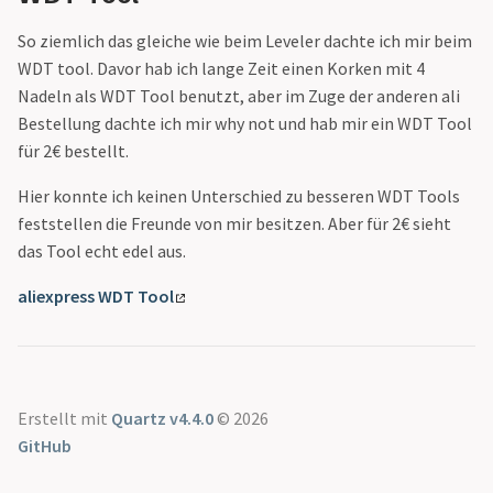
Mexico Finca Santa
So ziemlich das gleiche wie beim Leveler dachte ich mir beim
Anita (CULTD)
WDT tool. Davor hab ich lange Zeit einen Korken mit 4
Orang-Utan
Nadeln als WDT Tool benutzt, aber im Zuge der anderen ali
Espresso
Bestellung dachte ich mir why not und hab mir ein WDT Tool
Salimbene
für 2€ bestellt.
Caffetteria
Tantris Espresso
Hier konnte ich keinen Unterschied zu besseren WDT Tools
No. 2
feststellen die Freunde von mir besitzen. Aber für 2€ sieht
das Tool echt edel aus.
aliexpress WDT Tool
Erstellt mit
Quartz v4.4.0
© 2026
GitHub