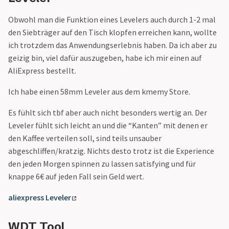
Siebträger Übersicht
Gran Aroma
Obwohl man die Funktion eines Levelers auch durch 1-2 mal
Cyle Roasters
den Siebträger auf den Tisch klopfen erreichen kann, wollte
Lübeck - Triple
ich trotzdem das Anwendungserlebnis haben. Da ich aber zu
Blend
geizig bin, viel dafür auszugeben, habe ich mir einen auf
Der Kavalier
AliExpress bestellt.
Dinzler Bio
Espresso Peru
Ich habe einen 58mm Leveler aus dem kmemy Store.
Espressone Mexiko
Blue Skull
Es fühlt sich tbf aber auch nicht besonders wertig an. Der
Forte
Leveler fühlt sich leicht an und die “Kanten” mit denen er
Speicherstadt
den Kaffee verteilen soll, sind teils unsauber
Kaffee
abgeschliffen/kratzig. Nichts desto trotz ist die Experience
Honduras
den jeden Morgen spinnen zu lassen satisfying und für
Speicherstadt
knappe 6€ auf jeden Fall sein Geld wert.
Kaffee
aliexpress Leveler
Il Gusto
Speicherstadt
WDT Tool
Kaffee