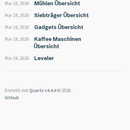
Siebträger Übersicht
Mühlen Übersicht
Mar 19, 2026
Gran Aroma
Cyle Roasters
Siebträger Übersicht
Mar 19, 2026
Lübeck - Triple
Blend
Gadgets Übersicht
Mar 19, 2026
Der Kavalier
Kaffee Maschinen
Mar 19, 2026
Dinzler Bio
Übersicht
Espresso Peru
Espressone Mexiko
Leveler
Mar 19, 2026
Blue Skull
Forte
Speicherstadt
Kaffee
Erstellt mit
Quartz v4.4.0
© 2026
Honduras
GitHub
Speicherstadt
Kaffee
Il Gusto
Speicherstadt
Kaffee