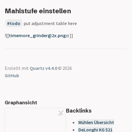
Siebträger Übersicht
Gran Aroma
Mahlstufe einstellen
Cyle Roasters
Lübeck - Triple
todo
put adjustment table here
Blend
Der Kavalier
![[
timemore_grinder@2x.png
]]
Dinzler Bio
Espresso Peru
Espressone Mexiko
Blue Skull
Erstellt mit
Quartz v4.4.0
© 2026
Forte
GitHub
Speicherstadt
Kaffee
Honduras
Speicherstadt
Graphansicht
Kaffee
Backlinks
Il Gusto
Mühlen Übersicht
Speicherstadt
DeLonghi KG 521
Kaffee