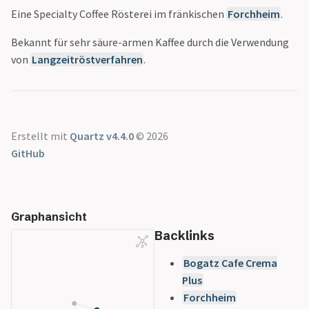
Siebträger Übersicht
Gran Aroma
Eine Specialty Coffee Rösterei im fränkischen
Forchheim
.
Cyle Roasters
Bekannt für sehr säure-armen Kaffee durch die Verwendung
Lübeck - Triple
von
Langzeitröstverfahren
.
Blend
Der Kavalier
Dinzler Bio
Espresso Peru
Espressone Mexiko
Erstellt mit
Quartz v4.4.0
© 2026
Blue Skull
GitHub
Forte
Speicherstadt
Kaffee
Graphansicht
Honduras
Backlinks
Speicherstadt
Kaffee
Bogatz Cafe Crema
Il Gusto
Plus
Speicherstadt
Forchheim
Kaffee