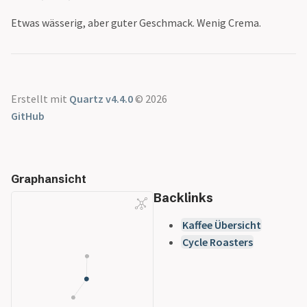
Siebträger Übersicht
Gran Aroma
Etwas wässerig, aber guter Geschmack. Wenig Crema.
Cyle Roasters
Lübeck - Triple
Blend
Der Kavalier
Dinzler Bio
Erstellt mit
Quartz v4.4.0
© 2026
Espresso Peru
GitHub
Espressone Mexiko
Blue Skull
Forte
Graphansicht
Speicherstadt
Backlinks
Kaffee
Honduras
Kaffee Übersicht
Speicherstadt
Cycle Roasters
Kaffee
Il Gusto
Speicherstadt
Kaffee