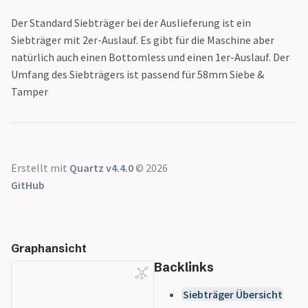
Siebträger Übersicht
Gran Aroma
Der Standard Siebträger bei der Auslieferung ist ein
Cyle Roasters
Siebträger mit 2er-Auslauf. Es gibt für die Maschine aber
Lübeck - Triple
natürlich auch einen Bottomless und einen 1er-Auslauf. Der
Blend
Umfang des Siebträgers ist passend für 58mm Siebe &
Der Kavalier
Tamper
Dinzler Bio
Espresso Peru
Espressone Mexiko
Blue Skull
Forte
Erstellt mit
Quartz v4.4.0
© 2026
Speicherstadt
GitHub
Kaffee
Honduras
Speicherstadt
Graphansicht
Kaffee
Backlinks
Il Gusto
Speicherstadt
Siebträger Übersicht
Kaffee