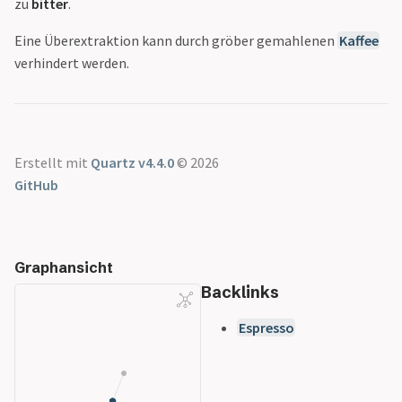
Siebträger Übersicht
zu
bitter
.
Gran Aroma
Cyle Roasters
Eine Überextraktion kann durch gröber gemahlenen
Kaffee
Lübeck - Triple
verhindert werden.
Blend
Der Kavalier
Dinzler Bio
Espresso Peru
Erstellt mit
Quartz v4.4.0
© 2026
Espressone Mexiko
GitHub
Blue Skull
Forte
Speicherstadt
Kaffee
Graphansicht
Honduras
Backlinks
Speicherstadt
Espresso
Kaffee
Il Gusto
Speicherstadt
Kaffee